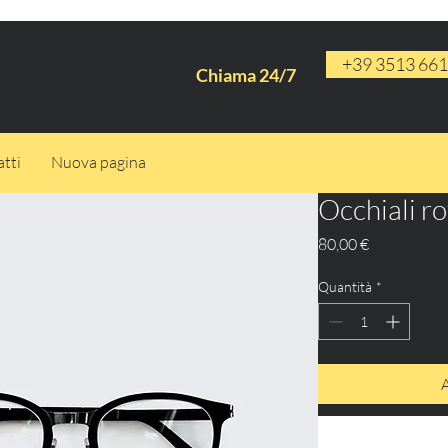
+39 3513 66
Chiama 24/7
tti
Nuova pagina
Occhiali r
Prezzo
80,00 €
Quantità
*
A