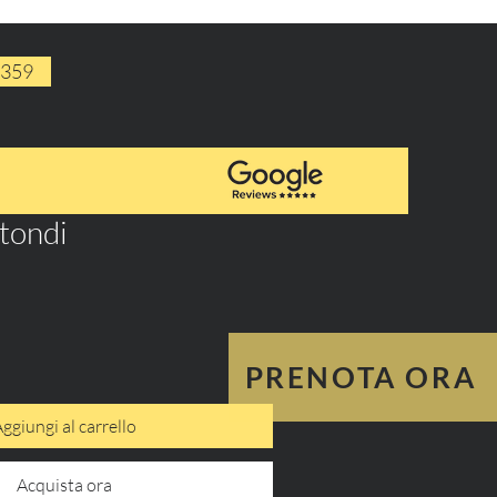
1359
otondi
PRENOTA ORA
ggiungi al carrello
Acquista ora