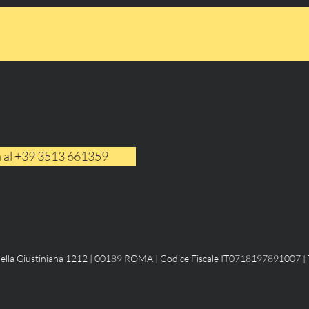
 al +39 3513 661359
ella Giustiniana 1212 |
00189 ROMA |
Codice Fiscale IT0718197891007 |