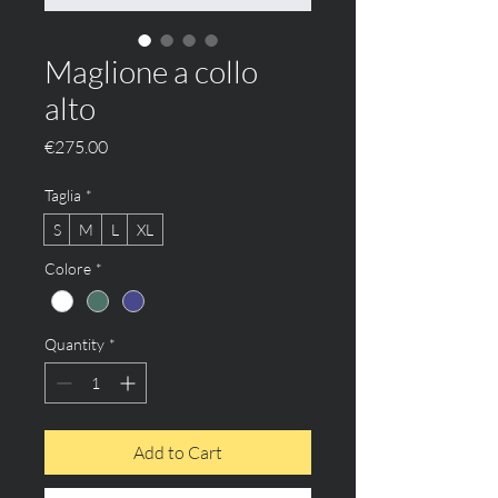
Maglione a collo
alto
Price
€275.00
Taglia
*
S
M
L
XL
Colore
*
Quantity
*
Add to Cart